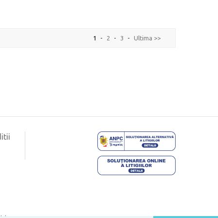
1
2
3
Ultima >>
tii