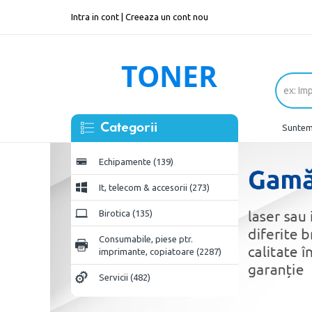
Intra in cont
|
Creeaza un cont nou
Categorii
Suntem 
Echipamente (139)
It, telecom & accesorii (273)
Birotica (135)
Consumabile, piese ptr.
imprimante, copiatoare (2287)
Servicii (482)