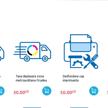
a
Taxa deplasare zona
Desfundare cap
metropolitana Oradea
imprimanta
LEI
LEI
30.00
50.00